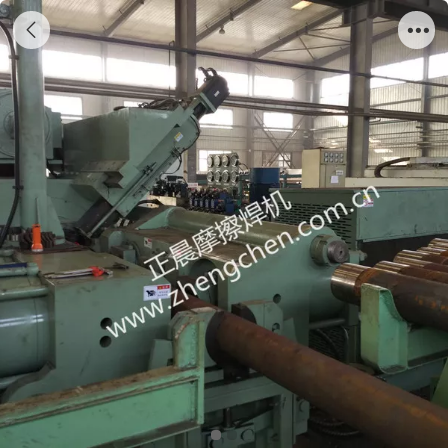
130/160吨石油钻杆摩擦焊机